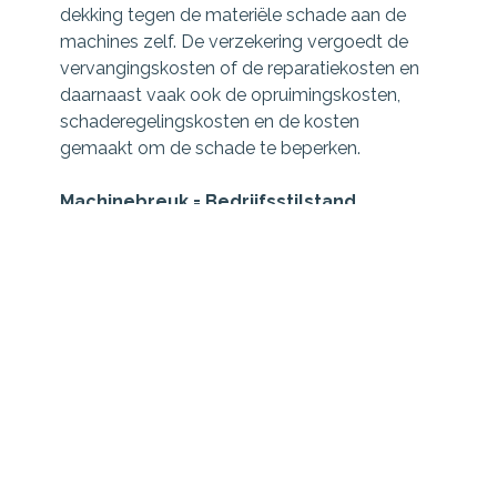
dekking tegen de materiële schade aan de
machines zelf. De verzekering vergoedt de
vervangingskosten of de reparatiekosten en
daarnaast vaak ook de opruimingskosten,
schaderegelingskosten en de kosten
gemaakt om de schade te beperken.
Machinebreuk = Bedrijfsstilstand
Denk maar aan een verbrande motor, assen
die vastlopen door een gebrek aan smering ,
een machine die wordt gestolen of
beschadigd door een brand...
Een klein deel van deze risico's valt onder uw
Inventaris & Goederenverzekering, doch deze
verzekering kent een beperkte dekking. Er zijn
er echter nog tal van andere risico's die
specifiek zijn voor uw machine en waarvoor er